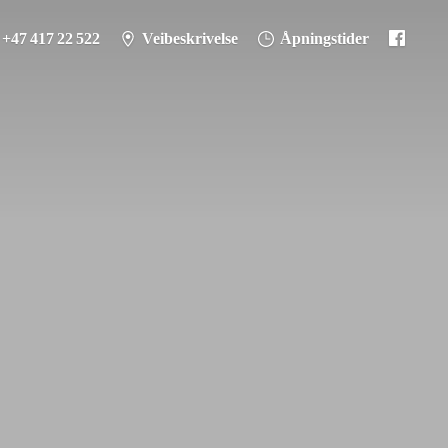
+47 417 22 522
Veibeskrivelse
Åpningstider